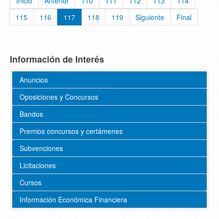
Inicio
Anterior
110
111
112
113
114
115
116
117
118
119
Siguiente
Final
Información de Interés
Anuncios
Oposiciones y Concursos
Bandos
Premios concursos y certámenes
Subvenciones
Licitaciones
Cursos
Información Económica Financiera