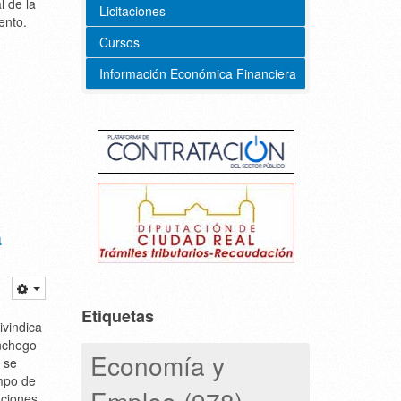
l de la
Licitaciones
ento.
Cursos
Información Económica Financiera
a
Etiquetas
ivindica
anchego
Economía y
 se
mpo de
Empleo (978)
uciones,