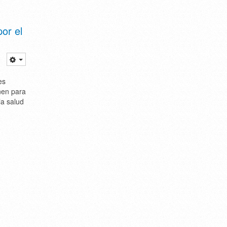
or el
es
nen para
la salud