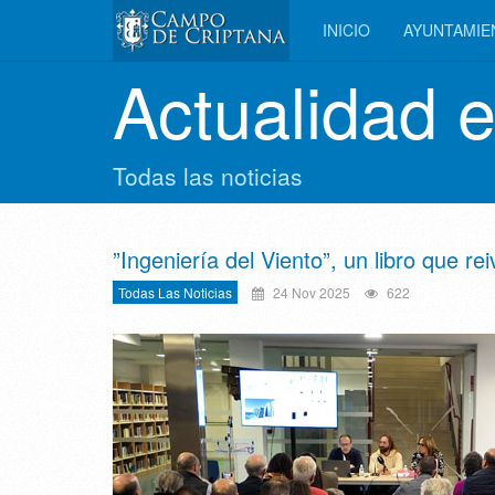
INICIO
AYUNTAMI
Actualidad 
Todas las noticias
”Ingeniería del Viento”, un libro que r
Todas Las Noticias
24 Nov 2025
622