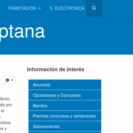
TRAMITACIÓN
S. ELECTRÓNICA
ptana
Información de Interés
Anuncios
Oposiciones y Concursos
iento,
ada por
Bandos
 el
Premios concursos y certámenes
a
ioteca
Subvenciones
es y