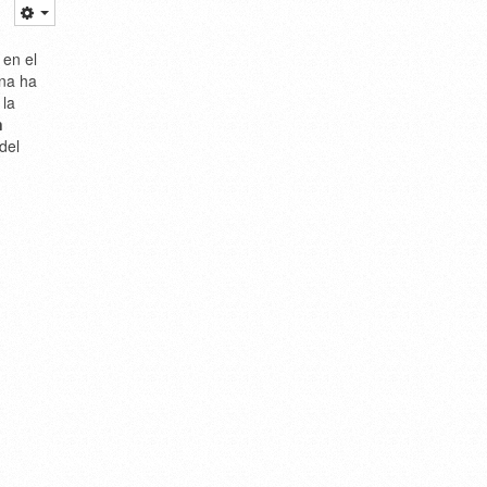
 en el
na ha
 la
n
del