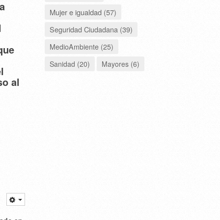
ra
Mujer e igualdad (57)
l
Seguridad Ciudadana (39)
MedioAmbiente (25)
que
Sanidad (20)
Mayores (6)
l
so al