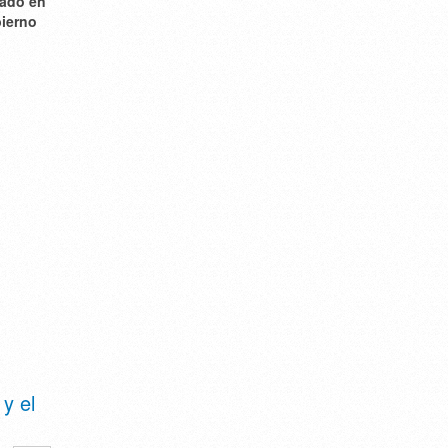
pado en
bierno
y el