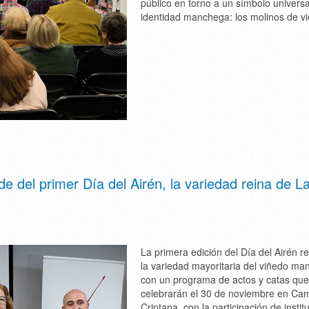
público en torno a un símbolo universa
identidad manchega: los molinos de vi
 del primer Día del Airén, la variedad reina de L
La primera edición del Día del Airén re
la variedad mayoritaria del viñedo m
con un programa de actos y catas que
celebrarán el 30 de noviembre en Ca
Criptana, con la participación de instit