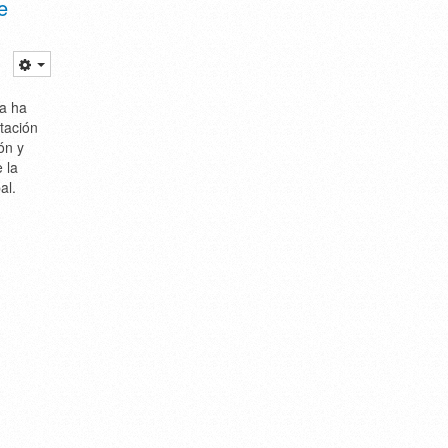
e
a ha
itación
ón y
 la
al.