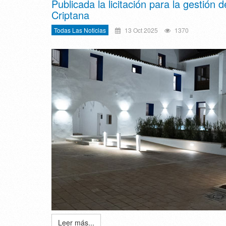
Publicada la licitación para la gestió
Criptana
Todas Las Noticias
13 Oct 2025
1370
Leer más...