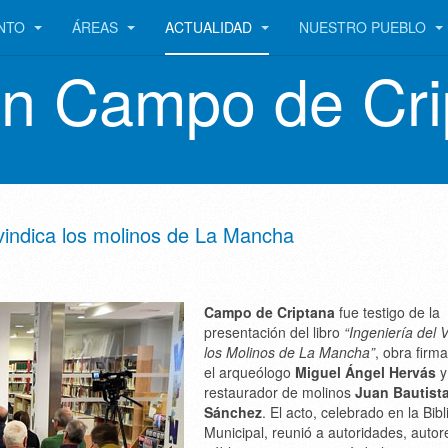
ENTO
ÁREAS
ACTUALIDAD
NUESTRO PUEBLO
en Campo de Cri
eivindica los molinos de La Mancha
Campo de Criptana
fue testigo de la
presentación del libro
“Ingeniería del V
los Molinos de La Mancha”
, obra firm
el arqueólogo
Miguel Ángel Hervás
y
restaurador de molinos
Juan Bautist
Sánchez
. El acto, celebrado en la Bibl
Municipal, reunió a autoridades, autor