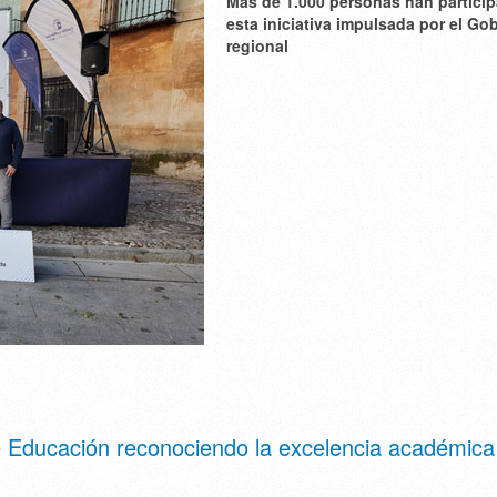
M
á
s de 1.000 personas han partici
esta iniciativa impulsada por el Go
regional
 Educación reconociendo la excelencia académica 