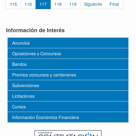
115
116
117
118
119
Siguiente
Final
Información de Interés
Anuncios
Oposiciones y Concursos
Bandos
Premios concursos y certámenes
Subvenciones
Licitaciones
Cursos
Información Económica Financiera