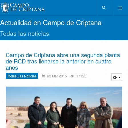
Actualidad en Campo de Criptana
Todas las noticias
Campo de Criptana abre una segunda planta
de RCD tras llenarse la anterior en cuatro
años
Todas Las Noticias
02 Mar 2015
17125