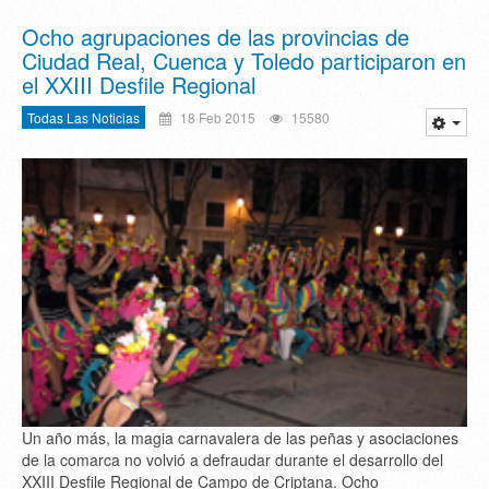
Ocho agrupaciones de las provincias de
Ciudad Real, Cuenca y Toledo participaron en
el XXIII Desfile Regional
Todas Las Noticias
18 Feb 2015
15580
Un año más, la magia carnavalera de las peñas y asociaciones
de la comarca no volvió a defraudar durante el desarrollo del
XXIII Desfile Regional de Campo de Criptana. Ocho