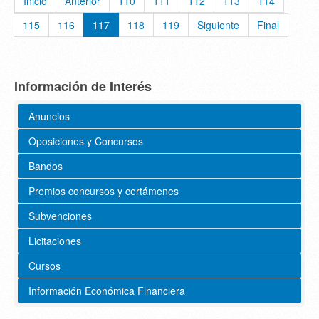
Inicio
Anterior
110
111
112
113
114
115
116
117
118
119
Siguiente
Final
Información de Interés
Anuncios
Oposiciones y Concursos
Bandos
Premios concursos y certámenes
Subvenciones
Licitaciones
Cursos
Información Económica Financiera