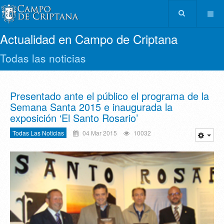
Actualidad en Campo de Criptana
Todas las noticias
Presentado ante el público el programa de la
Semana Santa 2015 e inaugurada la
exposición ‘El Santo Rosario’
Todas Las Noticias
04 Mar 2015
10032