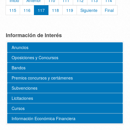
Inicio
Anterior
110
111
112
113
114
115
116
117
118
119
Siguiente
Final
Información de Interés
Anuncios
Oposiciones y Concursos
Bandos
Premios concursos y certámenes
Subvenciones
Licitaciones
Cursos
Información Económica Financiera