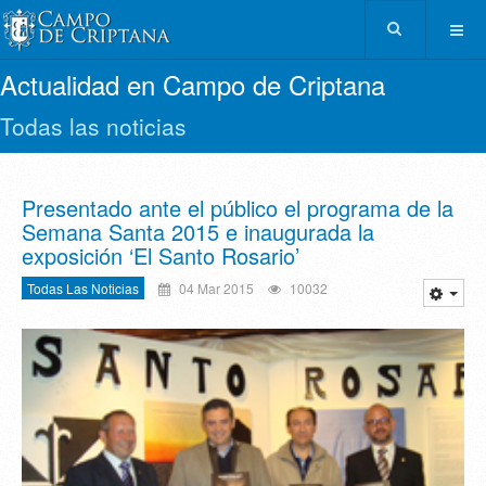
Actualidad en Campo de Criptana
Todas las noticias
Presentado ante el público el programa de la
Semana Santa 2015 e inaugurada la
exposición ‘El Santo Rosario’
Todas Las Noticias
04 Mar 2015
10032