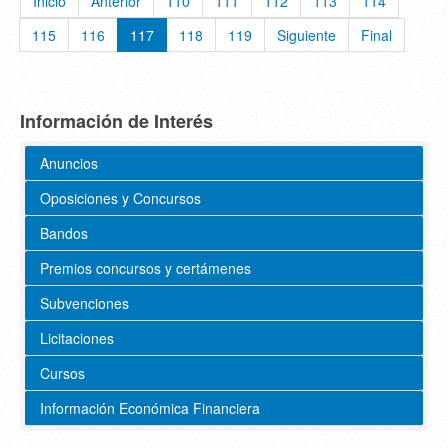
Inicio
Anterior
110
111
112
113
114
115
116
117
118
119
Siguiente
Final
Información de Interés
Anuncios
Oposiciones y Concursos
Bandos
Premios concursos y certámenes
Subvenciones
Licitaciones
Cursos
Información Económica Financiera