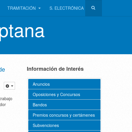
TRAMITACIÓN
S. ELECTRÓNICA
ptana
de
Información de Interés
Anuncios
Oposiciones y Concursos
trabajo
ador
Bandos
Premios concursos y certámenes
Subvenciones