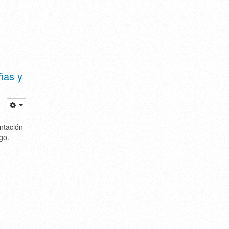
ñas y
entación
go.