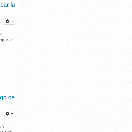
car la
de
egar a
ago de
un