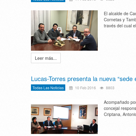
El alcalde de Ca
Cornetas y Tambo
través del cual 
Leer más...
Lucas-Torres presenta la nueva “sede 
Todas Las Noticias
10 Feb 2016
8803
Acompañado por l
concejal respons
Criptana, Antoni