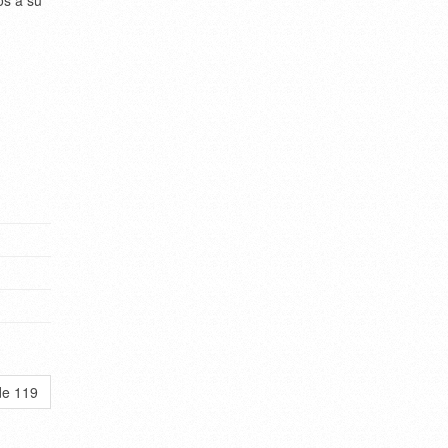
os a su
de 119