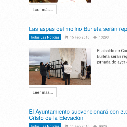
Leer más...
Las aspas del molino Burleta serán re
Todas Las Noticias
15 Feb 2016
13293
El alcalde de Ca
Burleta serán re
jornada de ayer
Leer más...
El Ayuntamiento subvencionará con 3.0
Cristo de la Elevación
Todas Las Noticias
11 Feb 2016
9626