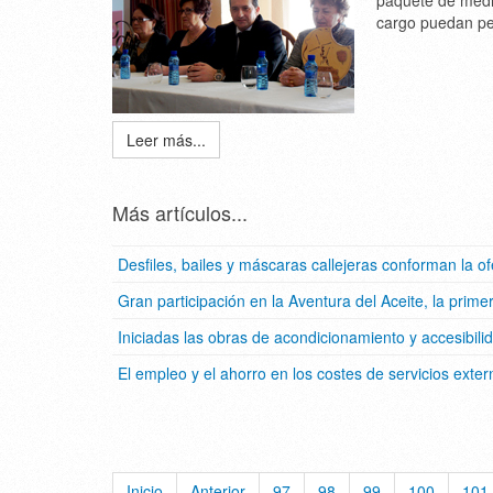
paquete de medi
cargo puedan per
Leer más...
Más artículos...
Desfiles, bailes y máscaras callejeras conforman la 
Gran participación en la Aventura del Aceite, la prim
Iniciadas las obras de acondicionamiento y accesibili
El empleo y el ahorro en los costes de servicios ext
Inicio
Anterior
97
98
99
100
101