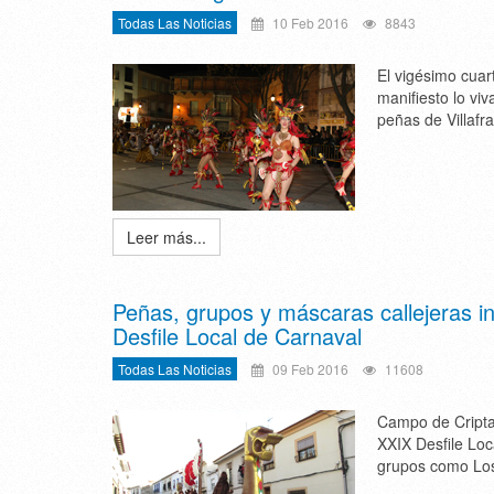
Todas Las Noticias
10 Feb 2016
8843
El vigésimo cuar
manifiesto lo vi
peñas de Villafr
Leer más...
Peñas, grupos y máscaras callejeras i
Desfile Local de Carnaval
Todas Las Noticias
09 Feb 2016
11608
Campo de Criptan
XXIX Desfile Loca
grupos como Los