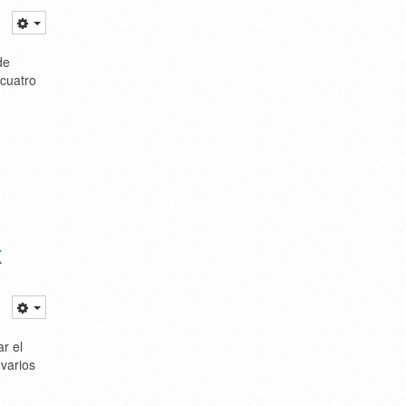
de
 cuatro
X
r el
 varios