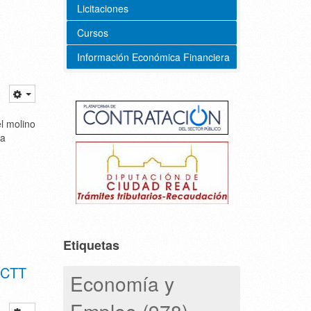
Licitaciones
Cursos
Información Económica Financiera
l molino
la
Etiquetas
 CCTT
Economía y
Empleo (978)