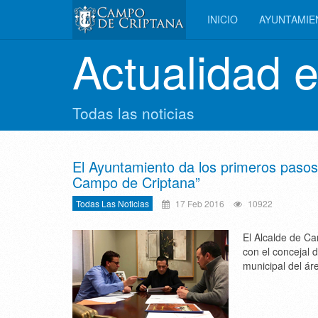
INICIO
AYUNTAMI
Actualidad 
Todas las noticias
El Ayuntamiento da los primeros pasos
Campo de Criptana”
Todas Las Noticias
17 Feb 2016
10922
El Alcalde de Ca
con el concejal 
municipal del ár