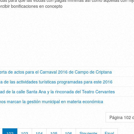
das para que las viudas con pagas mínimas así como aquellas con hij
cibir bonificaciones en concepto
oferta de actos para el Carnaval 2016 de Campo de Criptana
era de las actividades turísticas programadas para este 2016
dad de la calle Santa Ana y la rinconada del Teatro Cervantes
ernos marcan la gestión municipal en materia económica
Página 102 
102
103
104
105
106
Siguiente
Final