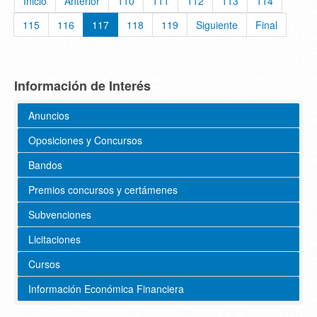
Inicio
Anterior
110
111
112
113
114
115
116
117
118
119
Siguiente
Final
Información de Interés
Anuncios
Oposiciones y Concursos
Bandos
Premios concursos y certámenes
Subvenciones
Licitaciones
Cursos
Información Económica Financiera