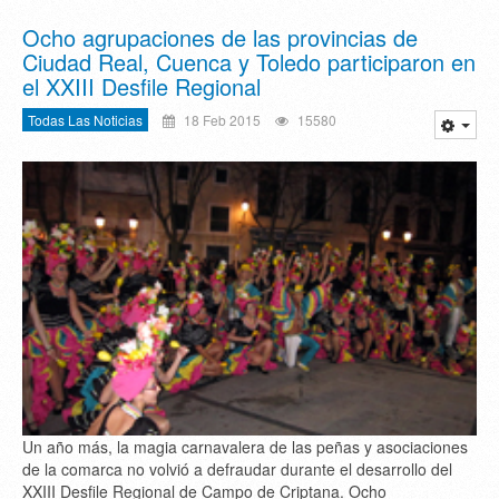
Ocho agrupaciones de las provincias de
Ciudad Real, Cuenca y Toledo participaron en
el XXIII Desfile Regional
Todas Las Noticias
18 Feb 2015
15580
Un año más, la magia carnavalera de las peñas y asociaciones
de la comarca no volvió a defraudar durante el desarrollo del
XXIII Desfile Regional de Campo de Criptana. Ocho