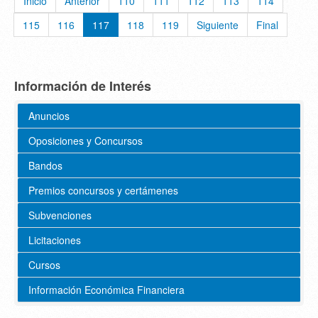
Inicio
Anterior
110
111
112
113
114
115
116
117
118
119
Siguiente
Final
Información de Interés
Anuncios
Oposiciones y Concursos
Bandos
Premios concursos y certámenes
Subvenciones
Licitaciones
Cursos
Información Económica Financiera