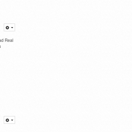
ad Real
s