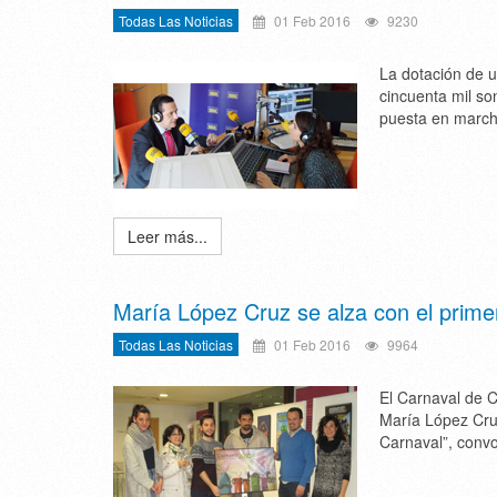
Todas Las Noticias
01 Feb 2016
9230
La dotación de u
cincuenta mil son
puesta en march
Leer más...
María López Cruz se alza con el prime
Todas Las Noticias
01 Feb 2016
9964
El Carnaval de 
María López Cruz
Carnaval”, convo