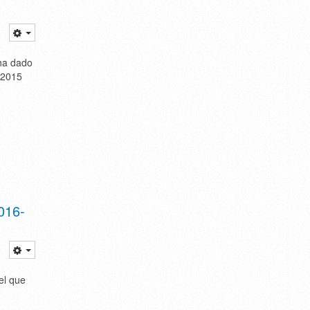
 ha dado
 2015
016-
el que