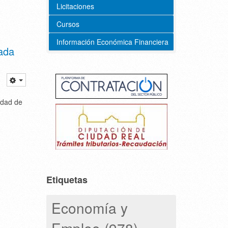
Licitaciones
Cursos
Información Económica Financiera
nada
idad de
Etiquetas
Economía y
Empleo (978)