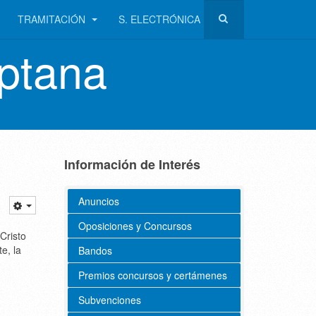
TRAMITACIÓN
S. ELECTRÓNICA
ptana
Información de Interés
Anuncios
Oposiciones y Concursos
Cristo
e, la
Bandos
Premios concursos y certámenes
Subvenciones