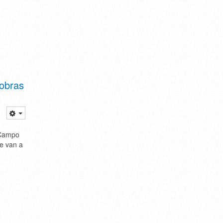
 obras
 Campo
se van a