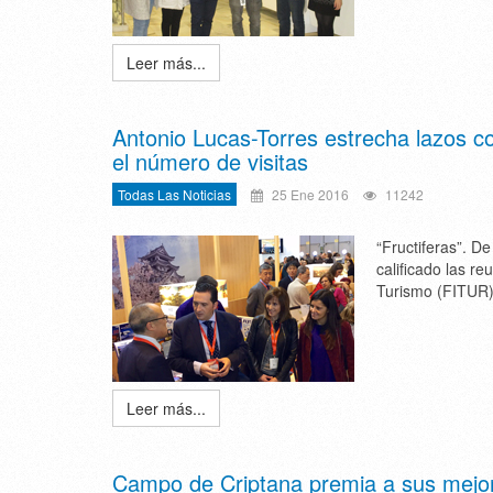
Leer más...
Antonio Lucas-Torres estrecha lazos 
el número de visitas
Todas Las Noticias
25 Ene 2016
11242
“Fructiferas”. D
calificado las r
Turismo (FITUR)
Leer más...
Campo de Criptana premia a sus mejore