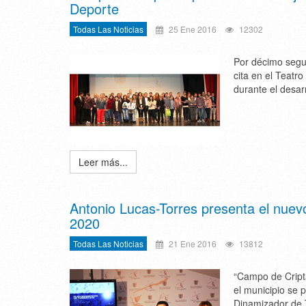
Deporte
Todas Las Noticias
25 Ene 2016
12302
Por décimo segu
cita en el Teatr
durante el desar
Leer más...
Antonio Lucas-Torres presenta el nuev
2020
Todas Las Noticias
21 Ene 2016
13812
“Campo de Cripta
el municipio se 
Dinamizador de 