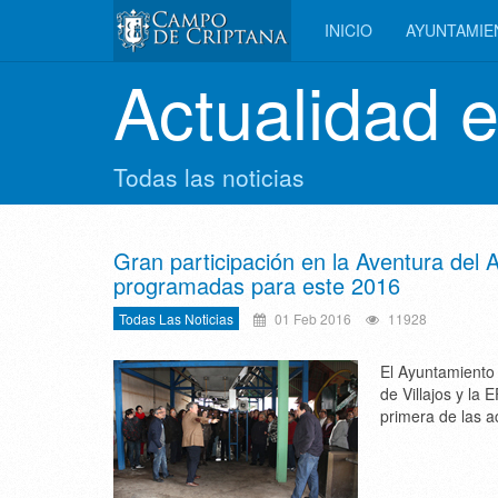
INICIO
AYUNTAMI
Actualidad 
Todas las noticias
Gran participación en la Aventura del Ac
programadas para este 2016
Todas Las Noticias
01 Feb 2016
11928
El Ayuntamiento
de Villajos y la 
primera de las ac