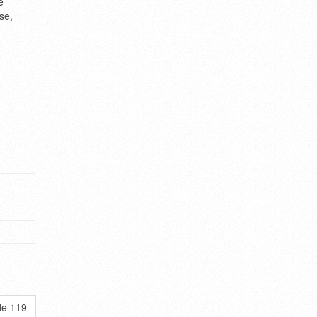
e
se,
de 119