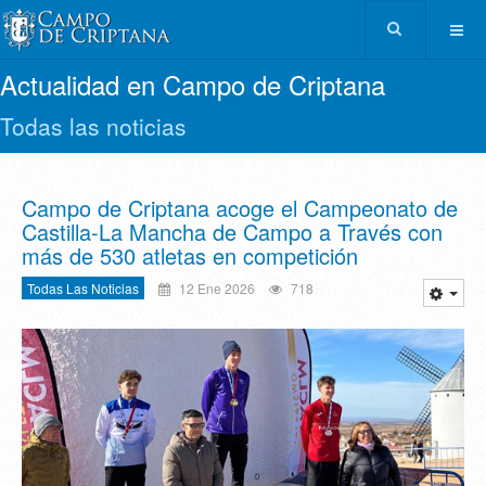
Actualidad en Campo de Criptana
Todas las noticias
Campo de Criptana acoge el Campeonato de
Castilla-La Mancha de Campo a Través con
más de 530 atletas en competición
Todas Las Noticias
12 Ene 2026
718