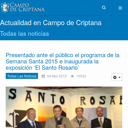
Actualidad en Campo de Criptana
Todas las noticias
Presentado ante el público el programa de la
Semana Santa 2015 e inaugurada la
exposición ‘El Santo Rosario’
Todas Las Noticias
04 Mar 2015
10032