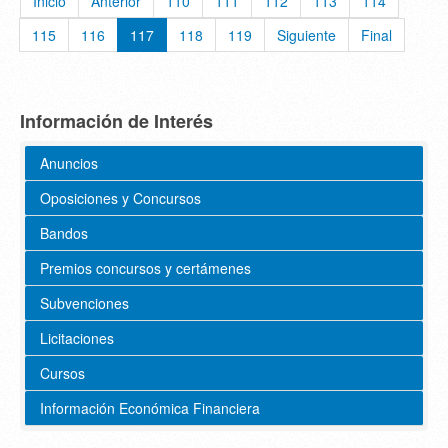
Inicio
Anterior
110
111
112
113
114
115
116
117
118
119
Siguiente
Final
Información de Interés
Anuncios
Oposiciones y Concursos
Bandos
Premios concursos y certámenes
Subvenciones
Licitaciones
Cursos
Información Económica Financiera