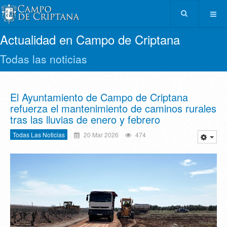
Actualidad en Campo de Criptana
Todas las noticias
El Ayuntamiento de Campo de Criptana
refuerza el mantenimiento de caminos rurales
tras las lluvias de enero y febrero
Todas Las Noticias
20 Mar 2026
474