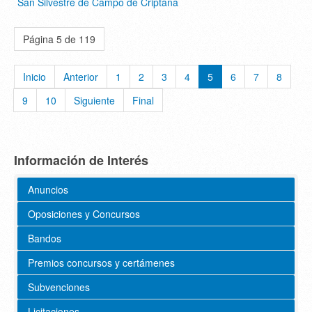
San Silvestre de Campo de Criptana
Página 5 de 119
Inicio
Anterior
1
2
3
4
5
6
7
8
9
10
Siguiente
Final
Información de Interés
Anuncios
Oposiciones y Concursos
Bandos
Premios concursos y certámenes
Subvenciones
Licitaciones