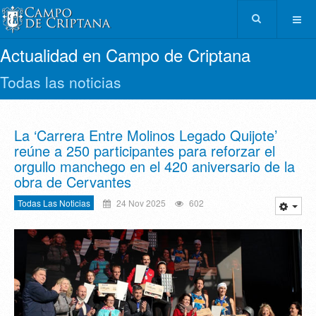
Actualidad en Campo de Criptana
Todas las noticias
La ‘Carrera Entre Molinos Legado Quijote’
reúne a 250 participantes para reforzar el
orgullo manchego en el 420 aniversario de la
obra de Cervantes
Todas Las Noticias
24 Nov 2025
602