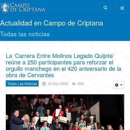
Actualidad en Campo de Criptana
Todas las noticias
La ‘Carrera Entre Molinos Legado Quijote’
reúne a 250 participantes para reforzar el
orgullo manchego en el 420 aniversario de la
obra de Cervantes
Todas Las Noticias
24 Nov 2025
609