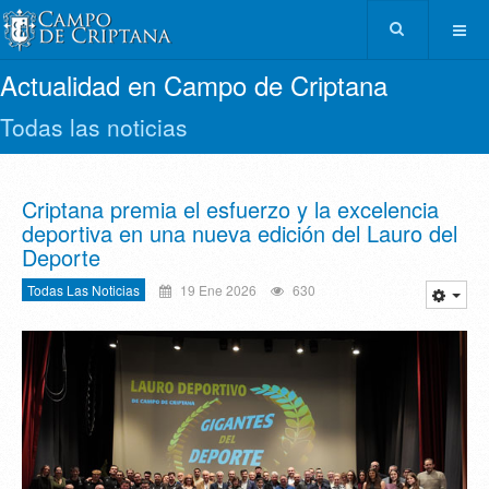
Actualidad en Campo de Criptana
Todas las noticias
Criptana premia el esfuerzo y la excelencia
deportiva en una nueva edición del Lauro del
Deporte
Todas Las Noticias
19 Ene 2026
630