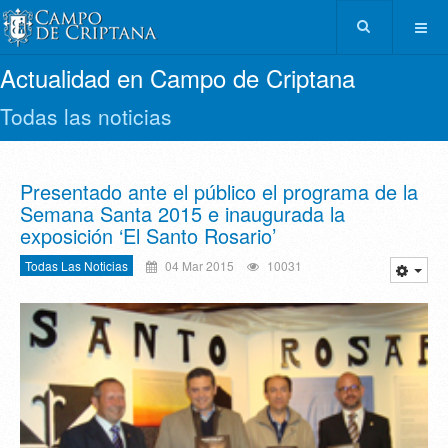
Actualidad en Campo de Criptana
Todas las noticias
Presentado ante el público el programa de la
Semana Santa 2015 e inaugurada la
exposición ‘El Santo Rosario’
Todas Las Noticias
04 Mar 2015
10031