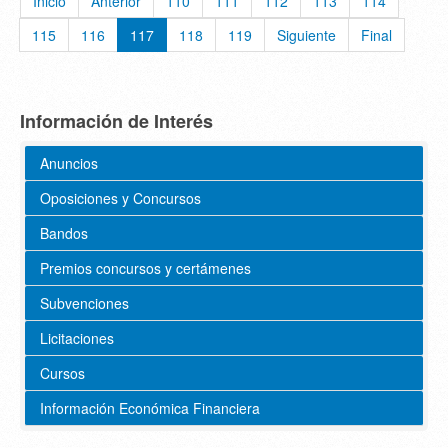
Inicio
Anterior
110
111
112
113
114
115
116
117
118
119
Siguiente
Final
Información de Interés
Anuncios
Oposiciones y Concursos
Bandos
Premios concursos y certámenes
Subvenciones
Licitaciones
Cursos
Información Económica Financiera