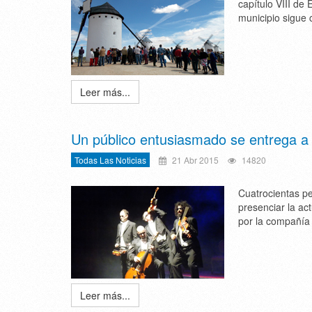
capítulo VIII de 
municipio sigue
Leer más...
Un público entusiasmado se entrega a l
Todas Las Noticias
21 Abr 2015
14820
Cuatrocientas p
presenciar la ac
por la compañía Y
Leer más...