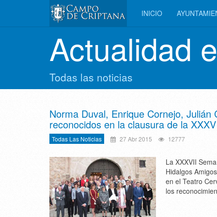
INICIO
AYUNTAMI
Actualidad 
Todas las noticias
Norma Duval, Enrique Cornejo, Julián
reconocidos en la clausura de la XXX
Todas Las Noticias
27 Abr 2015
12777
La XXXVII Seman
Hidalgos Amigos 
en el Teatro Cer
los reconocimie