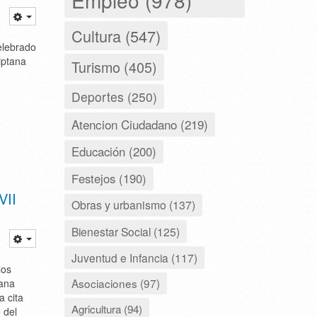
Cultura (547)
celebrado
iptana
Turismo (405)
Deportes (250)
Atencion Ciudadano (219)
Educación (200)
Festejos (190)
VII
Obras y urbanismo (137)
Bienestar Social (125)
Juventud e Infancia (117)
los
Asociaciones (97)
mana
 cita
Agricultura (94)
o del