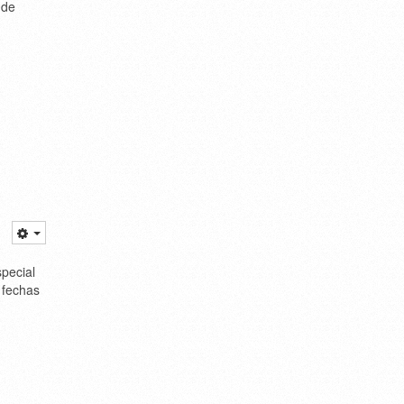
 de
pecial
 fechas