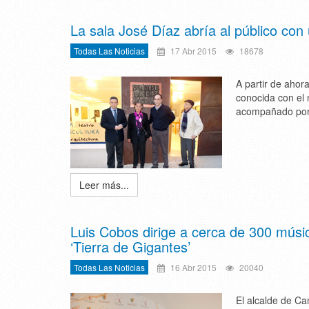
La sala José Díaz abría al público con
Todas Las Noticias
17 Abr 2015
18678
A partir de ahor
conocida con el 
acompañado por l
Leer más...
Luis Cobos dirige a cerca de 300 músic
‘Tierra de Gigantes’
Todas Las Noticias
16 Abr 2015
20040
El alcalde de Ca