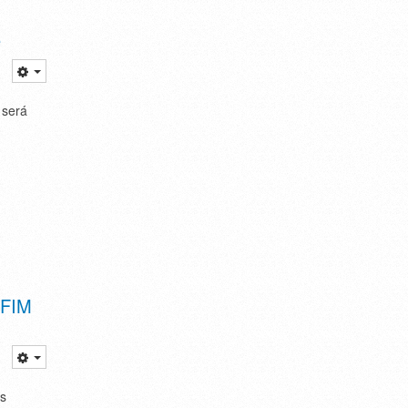
e
 será
 FIM
is