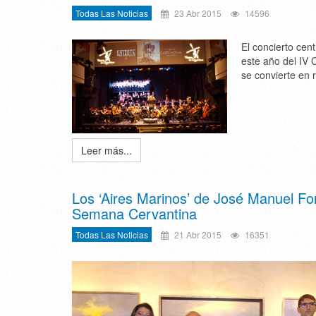
Todas Las Noticias
23 Abr 2015
14596
El concierto cen
este año del IV
se convierte en r
Leer más...
Los ‘Aires Marinos’ de José Manuel Fon
Semana Cervantina
Todas Las Noticias
21 Abr 2015
16351