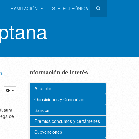
TRAMITACIÓN
S. ELECTRÓNICA
ptana
n
Información de Interés
Anuncios
Oposiciones y Concursos
lausura
Bandos
trega de
Premios concursos y certámenes
Subvenciones