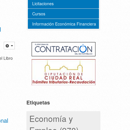
Licitaciones
Cursos
Información Económica Financiera
l
l Libro
Etiquetas
Economía y
onal
Empleo (978)