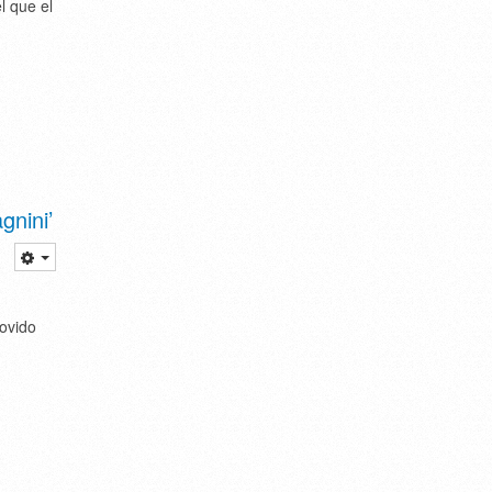
l que el
gnini’
movido