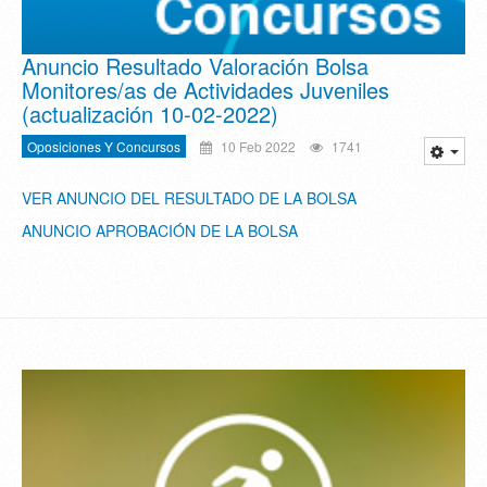
Anuncio Resultado Valoración Bolsa
Monitores/as de Actividades Juveniles
(actualización 10-02-2022)
Oposiciones Y Concursos
10 Feb 2022
1741
VER ANUNCIO DEL RESULTADO DE LA BOLSA
ANUNCIO APROBACIÓN DE LA BOLSA