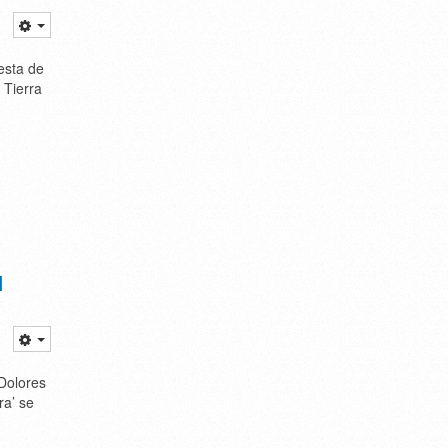
esta de
 Tierra
I
 Dolores
ra’ se