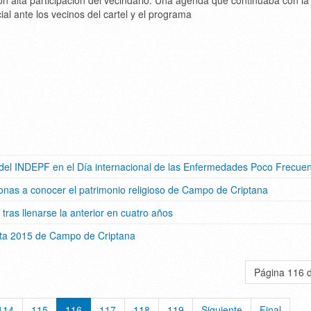
on alta participación del vecindario. Una agenda que continuaba con la
ial ante los vecinos del cartel y el programa
 del INDEPF en el Día internacional de las Enfermedades Poco Frecue
nas a conocer el patrimonio religioso de Campo de Criptana
as llenarse la anterior en cuatro años
nta 2015 de Campo de Criptana
Página 116 
114
115
116
117
118
119
Siguiente
Final