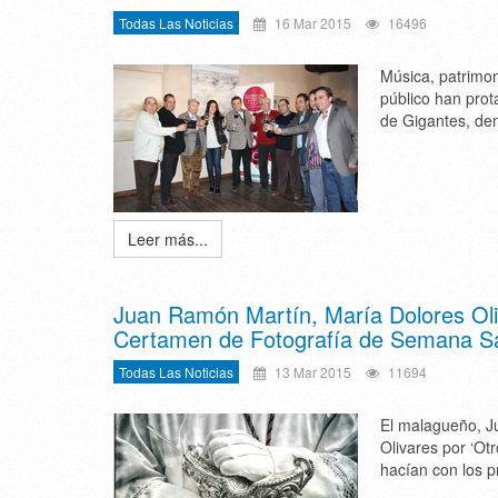
Todas Las Noticias
16 Mar 2015
16496
Música, patrimon
público han prot
de Gigantes, den
Leer más...
Juan Ramón Martín, María Dolores Oliv
Certamen de Fotografía de Semana S
Todas Las Noticias
13 Mar 2015
11694
El malagueño, Ju
Olivares por ‘Ot
hacían con los p