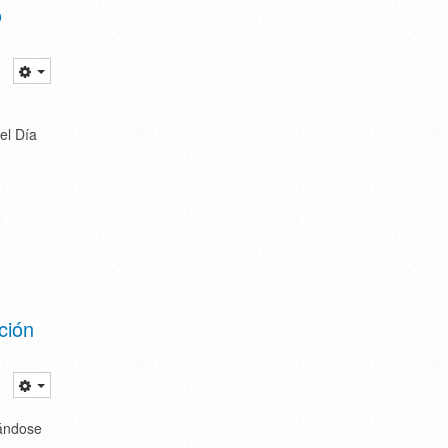
o
el Día
ción
lándose