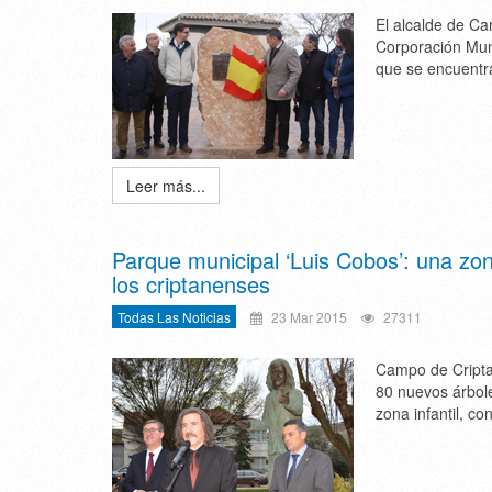
El alcalde de C
Corporación Muni
que se encuentr
Leer más...
Parque municipal ‘Luis Cobos’: una z
los criptanenses
Todas Las Noticias
23 Mar 2015
27311
Campo de Cripta
80 nuevos árbole
zona infantil, c