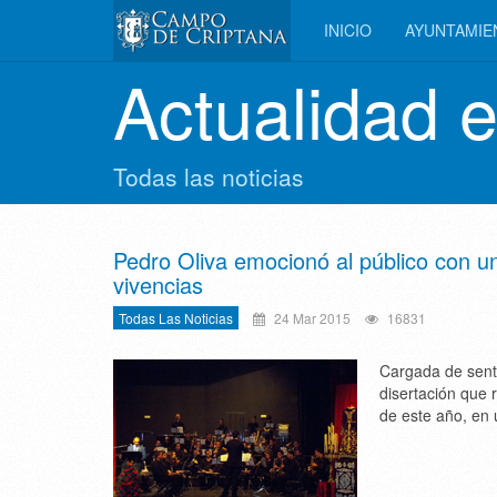
INICIO
AYUNTAMI
Actualidad 
Todas las noticias
Pedro Oliva emocionó al público con 
vivencias
Todas Las Noticias
24 Mar 2015
16831
Cargada de senti
disertación que
de este año, en u