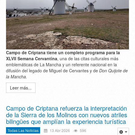
Campo de Criptana tiene un completo programa para la
XLVII Semana Cervantina
, una de las citas culturales más
emblemáticas de La Mancha y un referente nacional en la
difusión del legado de Miguel de Cervantes y de
Don Quijote de
la Mancha.
Leer más...
Campo de Criptana refuerza la interpretación
de la Sierra de los Molinos con nuevos atriles
bilingües que amplían la experiencia turística
Todas Las Noticias
13 Abr 2026
596