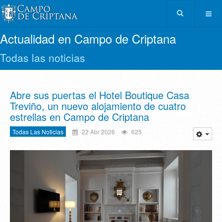
Actualidad en Campo de Criptana
Todas las noticias
Abre sus puertas el Hotel Boutique Casa
Treviño, un nuevo alojamiento de cuatro
estrellas en Campo de Criptana
Todas Las Noticias
22 Abr 2026
625