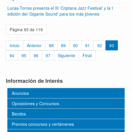
Lucas-Torres presenta el III ‘Criptana Jazz Festival’ y la I
edición del ‘Gigante Sound’ para los más jóvenes
Página 93 de 119
Inicio
Anterior
88
89
90
91
92
93
94
95
96
97
Siguiente
Final
Información de Interés
Anuncios
Oposiciones y Concursos
Bandos
Premios concursos y certámenes