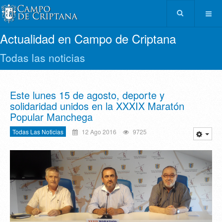
Actualidad en Campo de Criptana
Todas las noticias
Este lunes 15 de agosto, deporte y
solidaridad unidos en la XXXIX Maratón
Popular Manchega
Todas Las Noticias
12 Ago 2016
9725