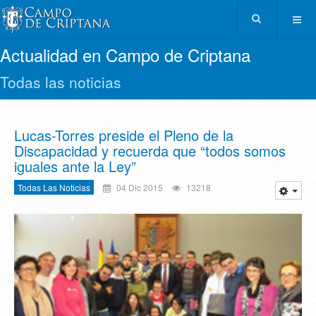
Actualidad en Campo de Criptana
Todas las noticias
Lucas-Torres preside el Pleno de la
Discapacidad y recuerda que “todos somos
iguales ante la Ley”
Todas Las Noticias
04 Dic 2015
13218