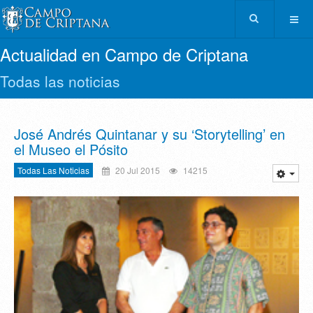
Actualidad en Campo de Criptana
Todas las noticias
José Andrés Quintanar y su ‘Storytelling’ en
el Museo el Pósito
Todas Las Noticias
20 Jul 2015
14215