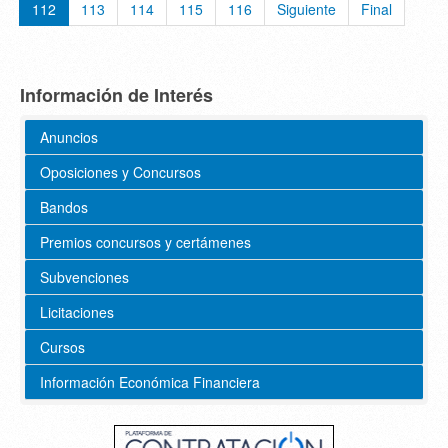
112
113
114
115
116
Siguiente
Final
Información de Interés
Anuncios
Oposiciones y Concursos
Bandos
Premios concursos y certámenes
Subvenciones
Licitaciones
Cursos
Información Económica Financiera