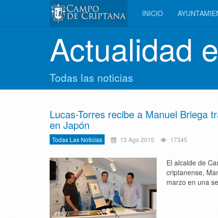
INICIO
AYUNTAMI
Actualidad 
Todas las noticias
Lucas-Torres recibe a Manuel Briega tr
en Japón
Todas Las Noticias
13 Ago 2015
17345
El alcalde de Ca
criptanense, Man
marzo en una ser