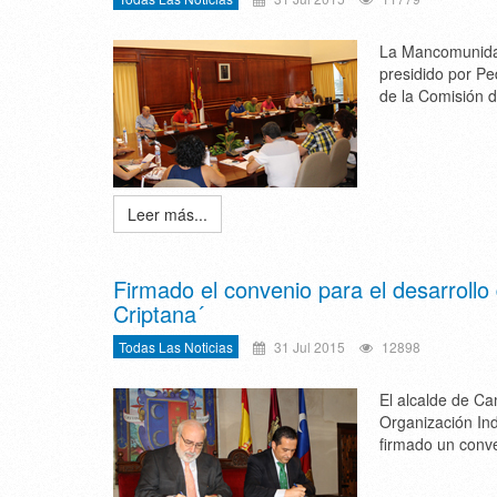
La Mancomunida
presidido por Pe
de la Comisión d
Leer más...
Firmado el convenio para el desarrollo
Criptana´
Todas Las Noticias
31 Jul 2015
12898
El alcalde de Ca
Organización Ind
firmado un conv