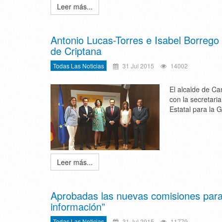
Leer más...
Antonio Lucas-Torres e Isabel Borrego
de Criptana
Todas Las Noticias
31 Jul 2015
14002
El alcalde de Ca
con la secretari
Estatal para la 
Leer más...
Aprobadas las nuevas comisiones para 
información”
Todas Las Noticias
31 Jul 2015
11779