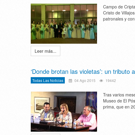
Campo de Criptan
Cristo de Villaj
patronales y con
Leer más...
‘Donde brotan las violetas’: un tributo 
Todas Las Noticias
04 Ago 2015
19442
Tras varios mes
Museo de El Pósi
prima, que en 20