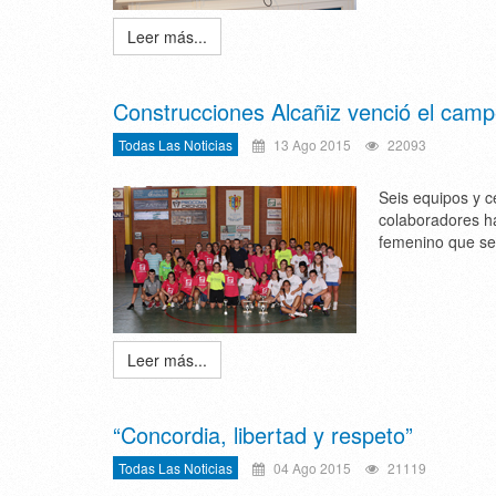
Leer más...
Construcciones Alcañiz venció el camp
Todas Las Noticias
13 Ago 2015
22093
Seis equipos y c
colaboradores ha
femenino que se
Leer más...
“Concordia, libertad y respeto”
Todas Las Noticias
04 Ago 2015
21119