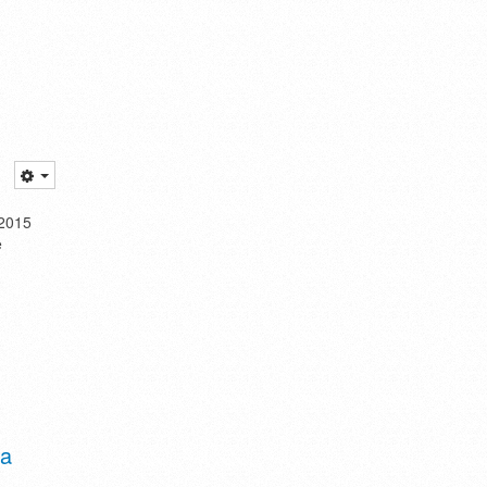
-2015
e
ía