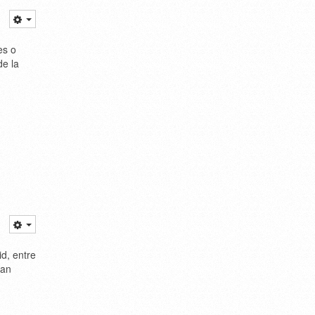
es o
de la
id, entre
ran