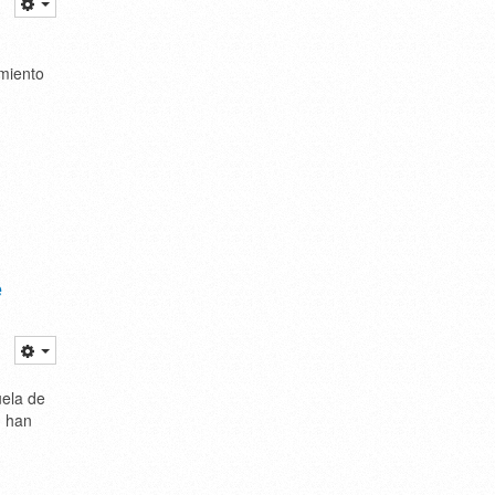
amiento
e
uela de
, han