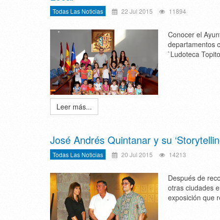
Todas Las Noticias
22 Jul 2015
11894
Conocer el Ayunt
departamentos com
`Ludoteca Topito
Leer más...
José Andrés Quintanar y su ‘Storytellin
Todas Las Noticias
20 Jul 2015
14213
Después de recor
otras ciudades e
exposición que r