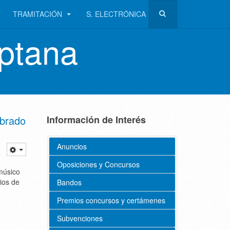
TRAMITACIÓN
S. ELECTRÓNICA
ptana
ebrado
Información de Interés
Anuncios
Oposiciones y Concursos
músico
ios de
Bandos
Premios concursos y certámenes
Subvenciones