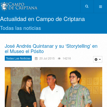
Actualidad en Campo de Criptana
Todas las noticias
José Andrés Quintanar y su ‘Storytelling’ en
el Museo el Pósito
Todas Las Noticias
20 Jul 2015
14216