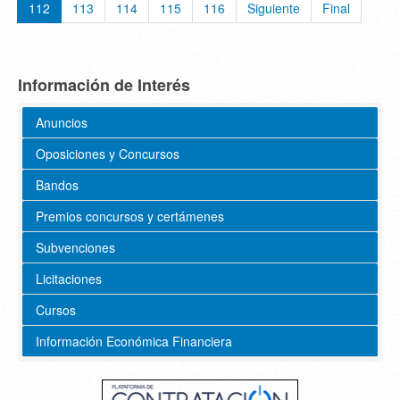
112
113
114
115
116
Siguiente
Final
Información de Interés
Anuncios
Oposiciones y Concursos
Bandos
Premios concursos y certámenes
Subvenciones
Licitaciones
Cursos
Información Económica Financiera