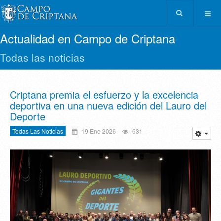
Actualidad en Campo de Criptana
Todas las noticias
Criptana premia el esfuerzo y la excelencia
deportiva en una nueva edición del Lauro del
Deporte
Todas Las Noticias
19 Ene 2026
631