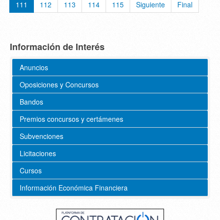
111
112
113
114
115
Siguiente
Final
Información de Interés
Anuncios
Oposiciones y Concursos
Bandos
Premios concursos y certámenes
Subvenciones
Licitaciones
Cursos
Información Económica Financiera