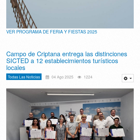
VER PROGRAMA DE FERIA Y FIESTAS 2025
Campo de Criptana entrega las distinciones
SICTED a 12 establecimientos turísticos
locales
Todas Las Noticias
04 Ago 2025
1224