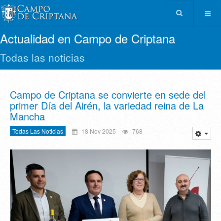
Actualidad en Campo de Criptana
Todas las noticias
Campo de Criptana se convierte en sede del
primer Día del Airén, la variedad reina de La
Mancha
Todas Las Noticias
18 Nov 2025
768