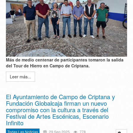
Más de medio centenar de participantes tomaron la salida
del Tour de Hierro en Campo de Criptana.
Leer más...
El Ayuntamiento de Campo de Criptana y
Fundación Globalcaja firman un nuevo
compromiso con la cultura a través del
Festival de Artes Escénicas, Escenario
Infinito
Todas Las Noticias
29 Sep 2025
778