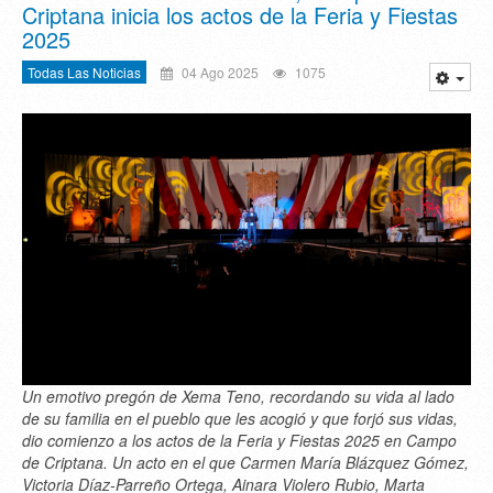
Criptana inicia los actos de la Feria y Fiestas
2025
Todas Las Noticias
04 Ago 2025
1075
Un emotivo pregón de Xema Teno, recordando su vida al lado
de su familia en el pueblo que les acogió y que forjó sus vidas,
dio comienzo a los actos de la Feria y Fiestas 2025 en Campo
de Criptana. Un acto en el que Carmen María Blázquez Gómez,
Victoria Díaz-Parreño Ortega, Ainara Violero Rubio, Marta