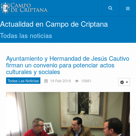
Actualidad en Campo de Criptana
Todas las noticias
Ayuntamiento y Hermandad de Jesús Cautivo
firman un convenio para potenciar actos
culturales y sociales
Todas Las Noticias
19 Feb 2016
15661