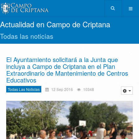
Actualidad en Campo de Criptana
Todas las noticias
El Ayuntamiento solicitará a la Junta que
incluya a Campo de Criptana en el Plan
Extraordinario de Mantenimiento de Centros
Educativos
Todas Las Noticias
12 Sep 2016
10348