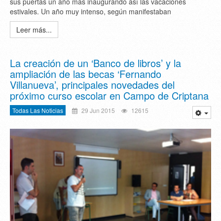
sus puertas un año más inaugurando así las vacaciones
estivales. Un año muy intenso, según manifestaban
Leer más...
La creación de un ‘Banco de libros’ y la
ampliación de las becas ‘Fernando
Villanueva’, principales novedades del
próximo curso escolar en Campo de Criptana
Todas Las Noticias
29 Jun 2015
12615