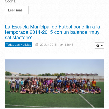
Cocina
Leer más...
La Escuela Municipal de Fútbol pone fin a la
temporada 2014-2015 con un balance “muy
satisfactorio”
Todas Las Noticias
22 Jun 2015
13645