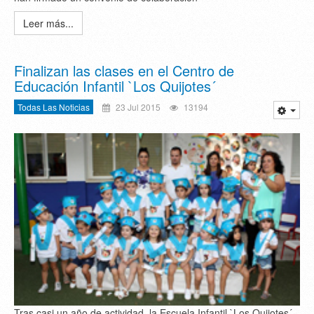
Leer más...
Finalizan las clases en el Centro de
Educación Infantil `Los Quijotes´
Todas Las Noticias
23 Jul 2015
13194
Tras casi un año de actividad, la Escuela Infantil `Los Quijotes´